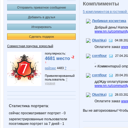
Комплименты
Отправить приватное сообщение
5 комплиментов в гостевой 
Добавить в друзья
Любимая косметика
Игнорировать
Добрый день! Напом
www.nn.ru/community/
Сделать подарок
Olushka)
04.08.20
Совместная покупка: взрослый
Оплатите заказ
www.
популярность:
cornflour
27.04.20
-2
4681 место
↓
.
« Комментарий отре
рейтинг
4483
?
cornflour
20.04.20
Привилегированный
пользователь
7
дд!Жду оплату!срок
уровня
www.nn.ru/community/
Olushka)
28.03.20
Оплатите заказ
www.
Статистика портрета:
Вы не авторизованы! Чтоб
сейчас просматривают портрет - 0
зарегистрированные пользователи
посетившие портрет за 7 дней - 1